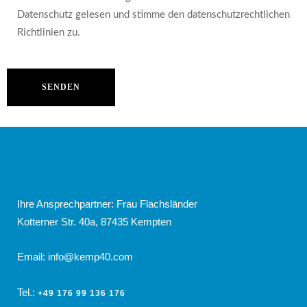
Datenschutz gelesen und stimme den datenschutzrechtlichen
Richtlinien zu.
Ihre Ansprechpartner: Frau Flachsländer
Kotterner Str. 40a, 87435 Kempten
Email:
info@kemp40.com
Tel.:
+49 176 99 136 176